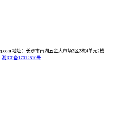
.com
地址：长沙市南湖五金大市场2区2栋4单元2楼
D
湘ICP备17012510号