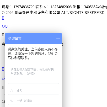
电话：13974836729
联系人：18774882008
邮箱：340585740@qq
© 2026 湖南泰昌电器设备有限公司 ALL RIGHTS RESERVE

QQ

请您留言
在线咨询
真诚为您提供专业解答服务
感谢您的关注，当前客服人员不在
线，请填写一下您的信息，我们会
在线客服
尽快和您联系。
在线客服

热线

13974836729
18774882008
7*24小时服务热线