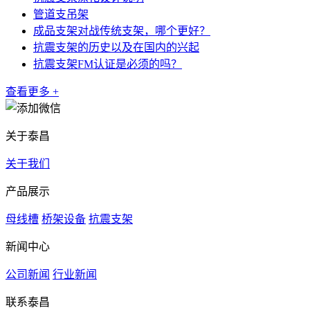
管道支吊架
成品支架对战传统支架，哪个更好？
抗震支架的历史以及在国内的兴起
抗震支架FM认证是必须的吗？
查看更多 +
关于泰昌
关于我们
产品展示
母线槽
桥架设备
抗震支架
新闻中心
公司新闻
行业新闻
联系泰昌