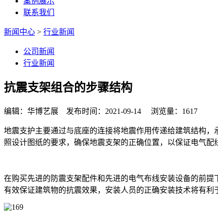
案例展示
联系我们
新闻中心
>
行业新闻
公司新闻
行业新闻
抗震支架组合的步骤结构
编辑：华博艺展 发布时间：2021-09-14 浏览量：1617
地震支护主要通过与底座的连接将地震作用传递给建筑结构，
照设计图纸的要求，确保地震支架的正确位置，以保证电气配
在购买先进的防震支架配件和先进的电气布线安装设备的前提
有效保证建筑物的抗震效果，安装人员的正确安装技术将有利