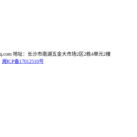
.com
地址：长沙市南湖五金大市场2区2栋4单元2楼
D
湘ICP备17012510号