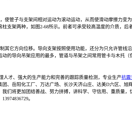
珠，使管子与支架间相对运动为滚动运动，从而使滑动摩擦力变
柱支架两种，如图2-68所示。前者可承受较高温度的介质，后
制其它方向位移。导向支架按照使用功能，还分为只允许管线沿
运动的导向吊架应用的最多，管道与吊架之间常用管卡与木托（
理人才、强大的生产能力和完善的跟踪质量检测，专业生产
抗震
集团、岳阳化工厂、万达广场、长沙天济山庄、达美D六区、旭
；我们将更加团结善战、努力拼搏，讲科学、守信用、重质量，
74836729。