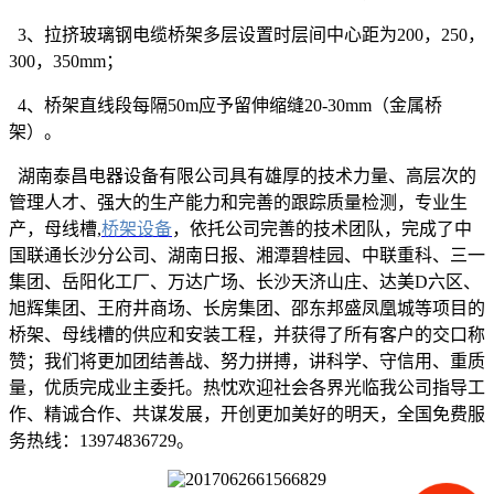
3、拉挤玻璃钢电缆桥架多层设置时层间中心距为200，250，
300，350mm；
4、桥架直线段每隔50m应予留伸缩缝20-30mm（金属桥
架）。
湖南泰昌电器设备有限公司具有雄厚的技术力量、高层次的
管理人才、强大的生产能力和完善的跟踪质量检测，专业生
产，母线槽,
桥架设备
，依托公司完善的技术团队，完成了中
国联通长沙分公司、湖南日报、湘潭碧桂园、中联重科、三一
集团、岳阳化工厂、万达广场、长沙天济山庄、达美D六区、
旭辉集团、王府井商场、长房集团、邵东邦盛凤凰城等项目的
桥架、母线槽的供应和安装工程，并获得了所有客户的交口称
赞；我们将更加团结善战、努力拼搏，讲科学、守信用、重质
量，优质完成业主委托。热忱欢迎社会各界光临我公司指导工
作、精诚合作、共谋发展，开创更加美好的明天，全国免费服
务热线：13974836729。