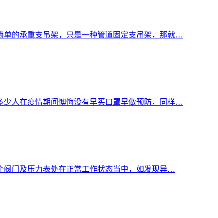
简单的承重支吊架，只是一种管道固定支吊架，那就…
多少人在疫情期间懊悔没有早买口罩早做预防，同样…
各个阀门及压力表处在正常工作状态当中，如发现异…