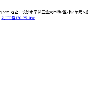
.com
地址：长沙市南湖五金大市场2区2栋4单元2楼
D
湘ICP备17012510号