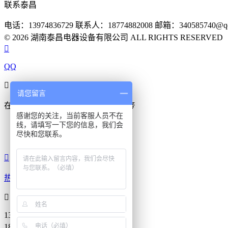
联系泰昌
电话：13974836729
联系人：18774882008
邮箱：340585740@qq
© 2026 湖南泰昌电器设备有限公司 ALL RIGHTS RESERVE

QQ

请您留言
在线咨询
真诚为您提供专业解答服务
感谢您的关注，当前客服人员不在
线，请填写一下您的信息，我们会
在线客服
尽快和您联系。
在线客服

热线

13974836729
18774882008
7*24小时服务热线