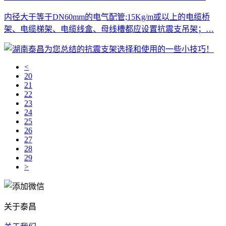
内径大于等于DN60mm的电气配管;15Kg/m或以上的电缆桥
架、电缆梯架、电缆线盒、母线槽都应设置抗震支吊架；…
<
20
21
22
23
24
25
26
27
28
29
>
关于泰昌