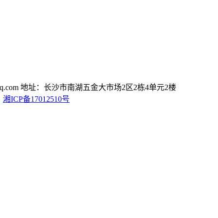
.com
地址：长沙市南湖五金大市场2区2栋4单元2楼
D
湘ICP备17012510号