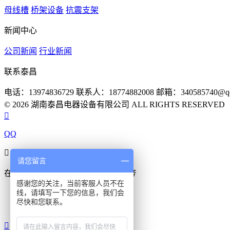
母线槽
桥架设备
抗震支架
新闻中心
公司新闻
行业新闻
联系泰昌
电话：13974836729
联系人：18774882008
邮箱：340585740@qq
© 2026 湖南泰昌电器设备有限公司 ALL RIGHTS RESERVE

QQ

请您留言
在线咨询
真诚为您提供专业解答服务
感谢您的关注，当前客服人员不在
线，请填写一下您的信息，我们会
在线客服
尽快和您联系。
在线客服
