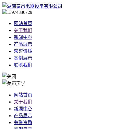
13974836729
网站首页
关于我们
新闻中心
产品展示
荣誉资质
案例展示
联系我们
网站首页
关于我们
新闻中心
产品展示
荣誉资质